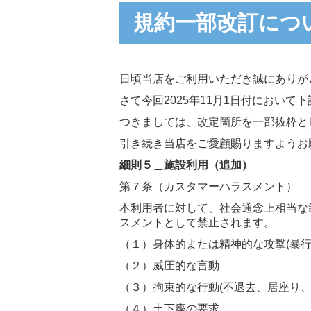
規約一部改訂につい
日頃当店をご利用いただき誠にありが
さて今回2025年11月1日付におい
つきましては、改定箇所を一部抜粋と
引き続き当店をご愛顧賜りますようお
細則５＿施設利用（追加）
第７条（カスタマーハラスメント）
本利用者に対して、社会通念上相当な
スメントとして禁止されます。
（１）身体的または精神的な攻撃(暴
（２）威圧的な言動
（３）拘束的な行動(不退去、居座り、
（４）土下座の要求