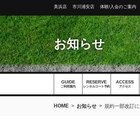
美浜店
市川浦安店
体験/入会のご案内
お知らせ
GUIDE
RESERVE
ACCESS
ご利用案内
レンタルコート予約
アクセス
HOME
>
>
お知らせ
規約一部改訂につ