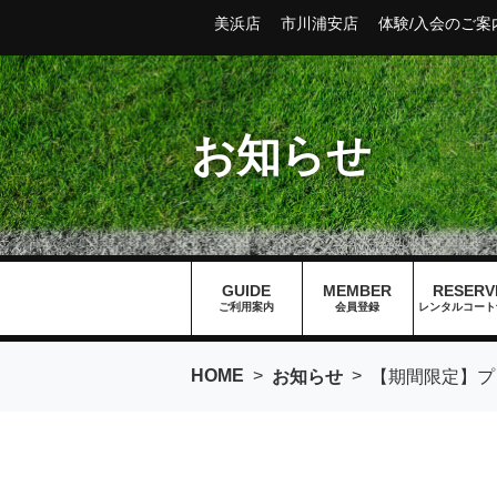
美浜店
市川浦安店
体験/入会のご案
お知らせ
GUIDE
MEMBER
RESERV
ご利用案内
会員登録
レンタルコート
HOME
>
>
お知らせ
【期間限定】プ