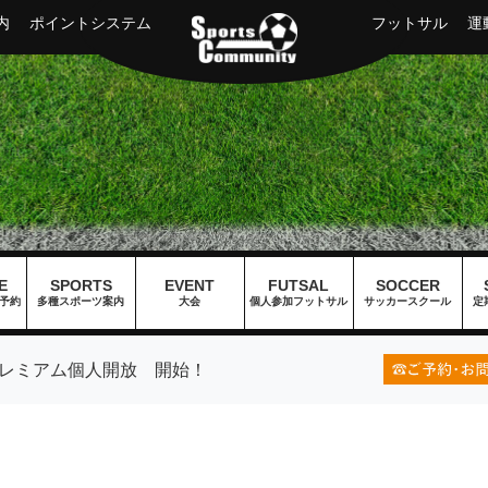
内
ポイントシステム
フットサル
運
E
SPORTS
EVENT
FUTSAL
SOCCER
予約
多種スポーツ案内
大会
個人参加フットサル
サッカースクール
定
レミアム個人開放 開始！