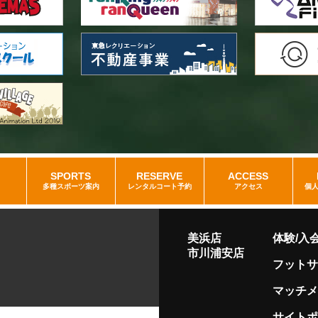
SPORTS
RESERVE
ACCESS
多種スポーツ案内
レンタルコート予約
アクセス
個
美浜店
体験/入
市川浦安店
フットサ
マッチメ
サイトポ